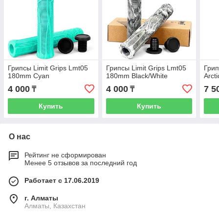
Грипсы Limit Grips Lmt05
Грипсы Limit Grips Lmt05
Грип
180mm Cyan
180mm Black/White
Arcti
4 000
4 000
7 5
₸
₸
Купить
Купить
О нас
Рейтинг не сформирован
Менее 5 отзывов за последний год
Работает с 17.06.2019
г. Алматы
Алматы, Казахстан