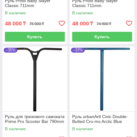
Руль Proto Baby Slayer
Руль Proto Baby Slayer
Classic 711mm
Classic 711mm
В наличии
В наличии
48 000
48 000
₸
₸
75 000 ₸
74 900 ₸
Купить
Купить
–35%
–33%
Руль для трюкового самоката
Руль urbanArtt Civic Double-
Prime Pro Scooter Bar 790mm
Butted Cro-mo Arctic Blue
В наличии
В наличии