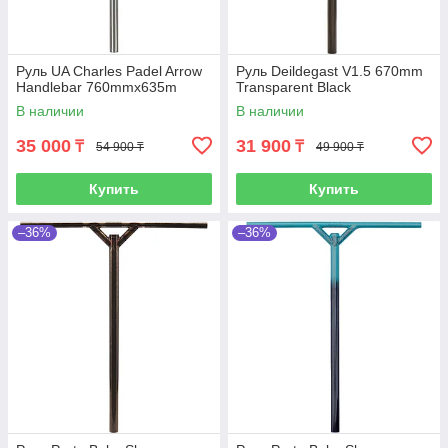
Руль UA Charles Padel Arrow
Руль Deildegast V1.5 670mm
Handlebar 760mmx635m
Transparent Black
В наличии
В наличии
35 000
31 900
₸
₸
54 900 ₸
49 900 ₸
Купить
Купить
–36%
–36%