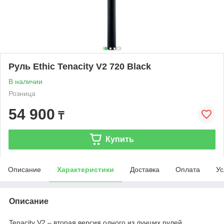
Руль Ethic Tenacity V2 720 Black
В наличии
Розница
54 900
₸
Купить
Описание
Характеристики
Доставка
Оплата
Ус
Описание
Tenacity V2 – вторая версия одного из лучших рулей,