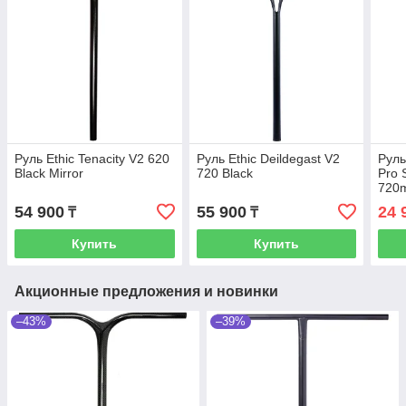
Руль Ethic Tenacity V2 620
Руль Ethic Deildegast V2
Руль
Black Mirror
720 Black
Pro 
720
54 900
55 900
24 
₸
₸
Купить
Купить
Акционные предложения и новинки
–43%
–39%