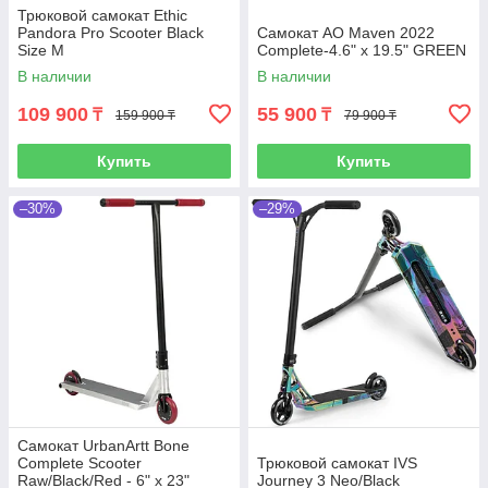
Трюковой самокат Ethic
Pandora Pro Scooter Black
Самокат AO Maven 2022
Size M
Complete-4.6" x 19.5" GREEN
В наличии
В наличии
109 900
55 900
₸
₸
159 900 ₸
79 900 ₸
Купить
Купить
–30%
–29%
Самокат UrbanArtt Bone
Complete Scooter
Трюковой самокат IVS
Raw/Black/Red - 6" x 23"
Journey 3 Neo/Black