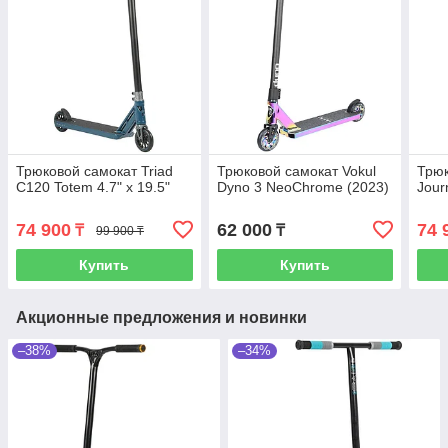
Трюковой самокат Triad
Трюковой самокат Vokul
Трюк
C120 Totem 4.7" x 19.5"
Dyno 3 NeoChrome (2023)
Jour
74 900
62 000
74 
₸
₸
99 900 ₸
Купить
Купить
Акционные предложения и новинки
–38%
–34%