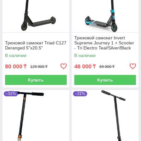
Трюковой самокат Invert
Трюковой самокат Triad C127
Supreme Journey 1 + Scooter
Deranged 5"x20.5"
- Tri Electro Teal/Silver/Black
В наличии
В наличии
80 000
46 000
₸
₸
129 900 ₸
69 900 ₸
Купить
Купить
–31%
–31%