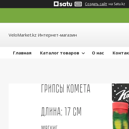
Создать сайт
на Satu.kz
VeloMarket.kz Интернет-магазин
Главная
Каталог товаров
О нас
Конта