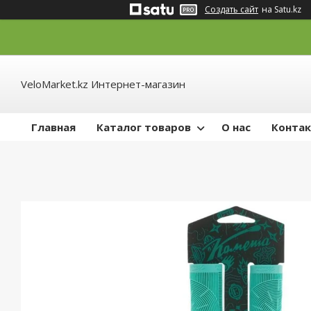
Создать сайт
на Satu.kz
VeloMarket.kz Интернет-магазин
Главная
Каталог товаров
О нас
Конта