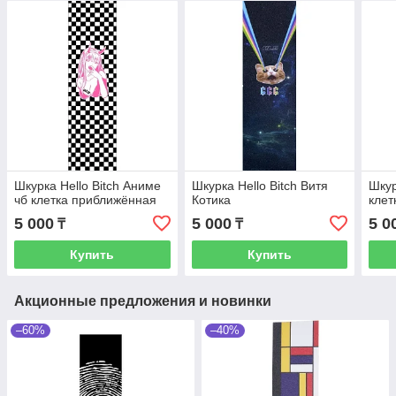
Шкурка Hello Bitch Аниме
Шкурка Hello Bitch Витя
Шкур
чб клетка приближённая
Котика
клет
5 000
5 000
5 0
₸
₸
Купить
Купить
Акционные предложения и новинки
–60%
–40%