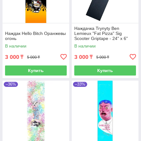
Наждачка Trynyty Ben
Наждак Hello Bitch Оранжевы
Lemieux "Fat Pizza" Sig
огонь
Scooter Griptape - 24" x 6"
В наличии
В наличии
3 000
3 000
₸
₸
5 000 ₸
5 000 ₸
Купить
Купить
–36%
–33%