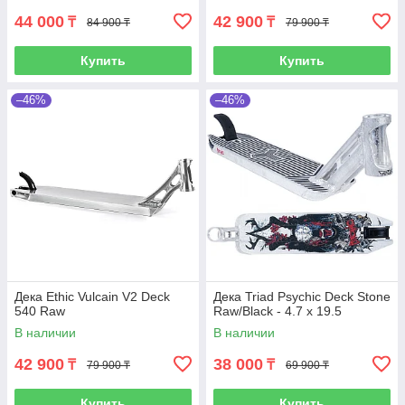
44 000
42 900
₸
₸
84 900 ₸
79 900 ₸
Купить
Купить
–46%
–46%
Дека Ethic Vulcain V2 Deck
Дека Triad Psychic Deck Stone
540 Raw
Raw/Black - 4.7 x 19.5
В наличии
В наличии
42 900
38 000
₸
₸
79 900 ₸
69 900 ₸
Купить
Купить