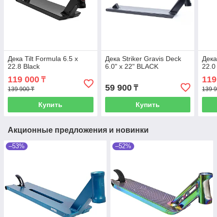
Дека Tilt Formula 6.5 x
Дека Striker Gravis Deck
Дека
22.8 Black
6.0" x 22" BLACK
22.0
119 000
119
₸
59 900
₸
139 900 ₸
139 9
Купить
Купить
Акционные предложения и новинки
–53%
–52%