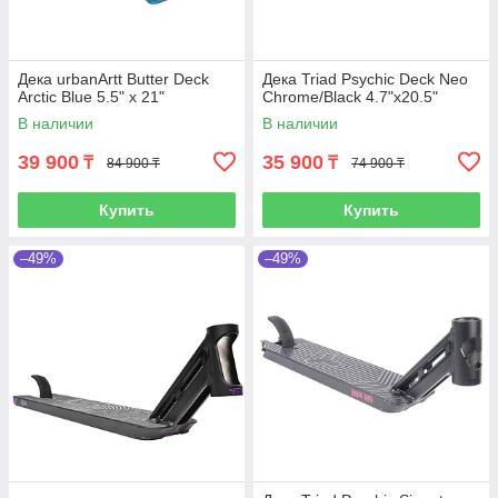
Дека urbanArtt Butter Deck
Дека Triad Psychic Deck Neo
Arctic Blue 5.5" x 21"
Chrome/Black 4.7"x20.5"
В наличии
В наличии
39 900
35 900
₸
₸
84 900 ₸
74 900 ₸
Купить
Купить
–49%
–49%