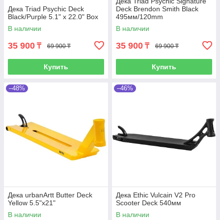
Дека Triad Psychic Signature
Дека Triad Psychic Deck
Deck Brendon Smith Black
Black/Purple 5.1" x 22.0" Box
495мм/120mm
В наличии
В наличии
35 900
35 900
₸
₸
69 900 ₸
69 900 ₸
Купить
Купить
–48%
–46%
Дека urbanArtt Butter Deck
Дека Ethic Vulcain V2 Pro
Yellow 5.5"x21"
Scooter Deck 540мм
В наличии
В наличии