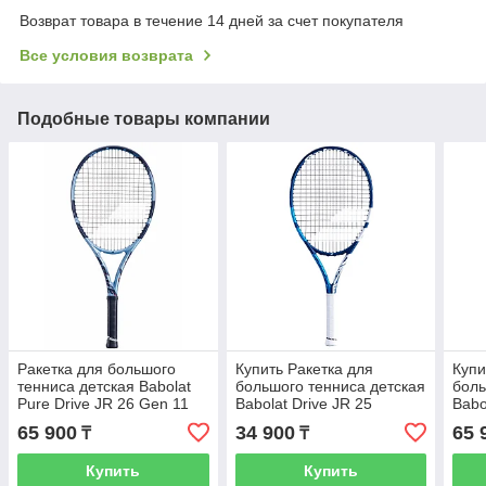
Возврат товара в течение 14 дней за счет покупателя
Все условия возврата
Подобные товары компании
Ракетка для большого
Купить Ракетка для
Купи
тенниса детская Babolat
большого тенниса детская
боль
Pure Drive JR 26 Gen 11
Babolat Drive JR 25
Babo
str W
Gen 
65 900
34 900
65 
₸
₸
Купить
Купить