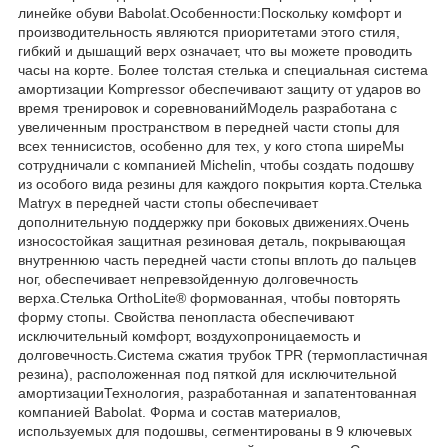
линейке обуви Babolat.Особенности:Поскольку комфорт и
производительность являются приоритетами этого стиля,
гибкий и дышащий верх означает, что вы можете проводить
часы на корте. Более толстая стелька и специальная система
амортизации Kompressor обеспечивают защиту от ударов во
время тренировок и соревнованийМодель разработана с
увеличенным пространством в передней части стопы для
всех теннисистов, особенно для тех, у кого стопа ширеМы
сотрудничали с компанией Michelin, чтобы создать подошву
из особого вида резины для каждого покрытия корта.Стелька
Matryx в передней части стопы обеспечивает
дополнительную поддержку при боковых движениях.Очень
износостойкая защитная резиновая деталь, покрывающая
внутреннюю часть передней части стопы вплоть до пальцев
ног, обеспечивает непревзойденную долговечность
верха.Стелька OrthoLite® формованная, чтобы повторять
форму стопы. Свойства пенопласта обеспечивают
исключительный комфорт, воздухопроницаемость и
долговечность.Система сжатия трубок TPR (термопластичная
резина), расположенная под пяткой для исключительной
амортизацииТехнология, разработанная и запатентованная
компанией Babolat. Форма и состав материалов,
используемых для подошвы, сегментированы в 9 ключевых