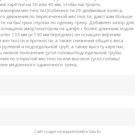
ие каретки на 30 или 40 мм, чтобы настроить
 рельефом местности.Особенности:29-дюймовые колеса,
го движения по пересеченной местности, дают вам больше
те на быстрых спусках по одному треку. Добавлен зазор для
o оснащена амортизатором на цапфе с более длинным ходом
олес 135 мм (и 150 мм передних) он оснащен верхним
 жесткости и прочности, а также снижения общего веса
рулевой и подседельной труб, а также высоту каретки,
ь низкое положение (угол головы/подседельной трубы
ения по открытой местности или высокое (угол головы/
олее медленного одиночного трека.
Сайт создан на маркетплейсе
Satu.kz