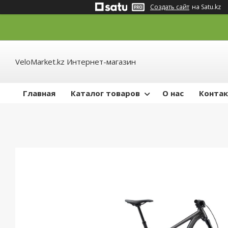
Создать сайт
на Satu.kz
VeloMarket.kz Интернет-магазин
Главная
Каталог товаров
О нас
Конта