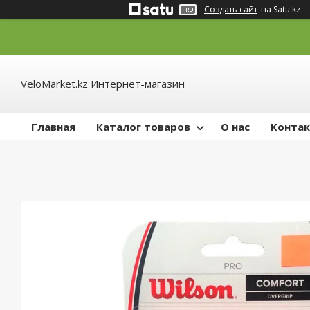
Создать сайт
на Satu.kz
VeloMarket.kz Интернет-магазин
Главная
Каталог товаров
О нас
Конта