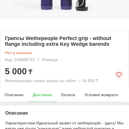
Грипсы Wethepeople Perfect grip - without
flange including extra Key Wedge barends
Нет в наличии
Код: 100000722
Розница
5 000
₸
Минимальная сумма заказа на сайте — 14 900 ₸
Описание
Доставка
Оплата
Условия возврата
Описание
Характеристики:Идеальный захват от wethepeople - здесь! Мы
взяли уже почти "идеальную" идею ребристой рукоятки и