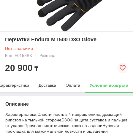
Перчатки Endura MT500 D3O Glove
Нет в наличии
Код: E0158BK
Розница
20 900
₸
Характеристики
Доставка
Оплата
Условия возврата
Описание
Характеристики:Эластичность в 4 направлениях, дышащий
рипстоп на тыльной сторонеD3O® защита суставов и пальцев
от ударовПрочная синтетическая кожа на ладониНулевая
прокладка для максимальной ловкости и ощущения