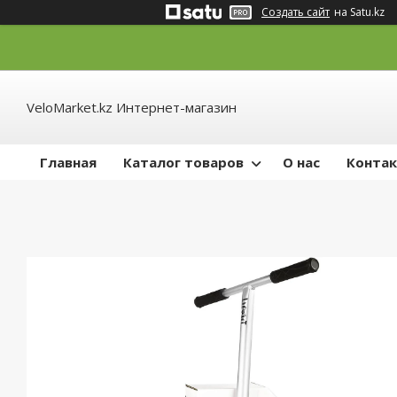
Создать сайт
на Satu.kz
VeloMarket.kz Интернет-магазин
Главная
Каталог товаров
О нас
Конта