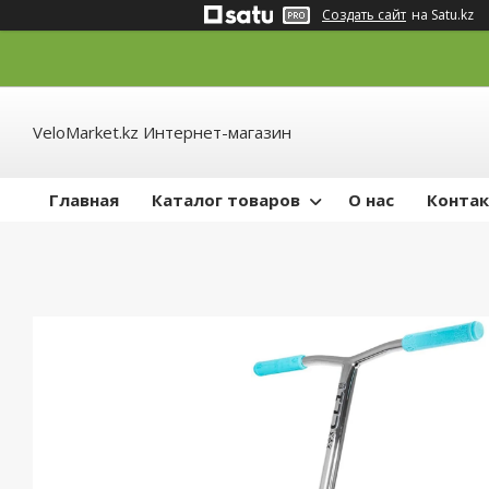
Создать сайт
на Satu.kz
VeloMarket.kz Интернет-магазин
Главная
Каталог товаров
О нас
Конта