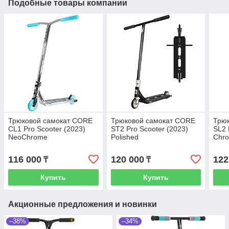
Подобные товары компании
Трюковой самокат CORE
Трюковой самокат CORE
Трю
CL1 Pro Scooter (2023)
ST2 Pro Scooter (2023)
SL2 
NeoChrome
Polished
Chro
116 000
120 000
122
₸
₸
Купить
Купить
Акционные предложения и новинки
–38%
–34%