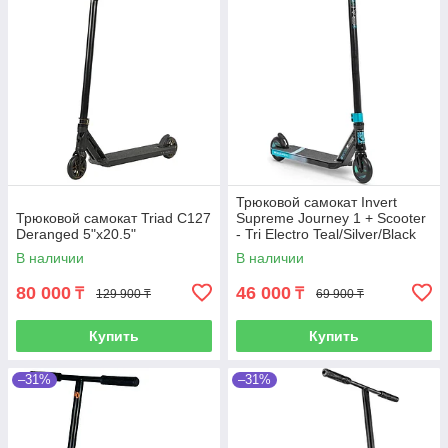
Трюковой самокат Invert
Трюковой самокат Triad C127
Supreme Journey 1 + Scooter
Deranged 5"x20.5"
- Tri Electro Teal/Silver/Black
В наличии
В наличии
80 000
46 000
₸
₸
129 900 ₸
69 900 ₸
Купить
Купить
–31%
–31%