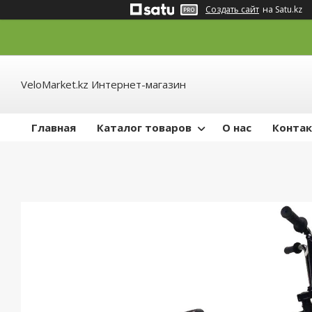
Создать сайт
на Satu.kz
VeloMarket.kz Интернет-магазин
Главная
Каталог товаров
О нас
Конта