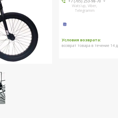
+7 (705) 253-98-70
Wats'up, Viber,
Telegramm
возврат товара в течение 14 