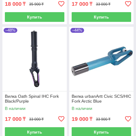
18 000
17 000
₸
₸
35 900 ₸
33 000 ₸
Купить
Купить
–48%
–44%
Вилка Oath Spinal IHC Fork
Вилка urbanArtt Civic SCS/HIC
Black/Purple
Fork Arctic Blue
В наличии
В наличии
17 000
19 000
₸
₸
33 000 ₸
33 900 ₸
Купить
Купить