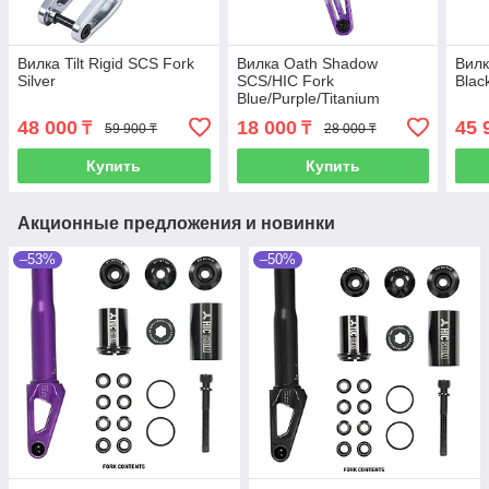
Вилка Tilt Rigid SCS Fork
Вилка Oath Shadow
Вилк
Silver
SCS/HIC Fork
Blac
Blue/Purple/Titanium
48 000
18 000
45 
₸
₸
59 900 ₸
28 000 ₸
Купить
Купить
Акционные предложения и новинки
–53%
–50%