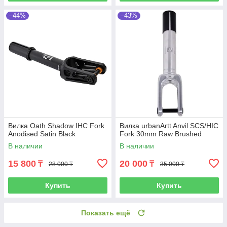
–44%
–43%
Вилка Oath Shadow IHC Fork
Вилка urbanArtt Anvil SCS/HIC
Anodised Satin Black
Fork 30mm Raw Brushed
В наличии
В наличии
15 800
20 000
₸
₸
28 000 ₸
35 000 ₸
Купить
Купить
Показать ещё