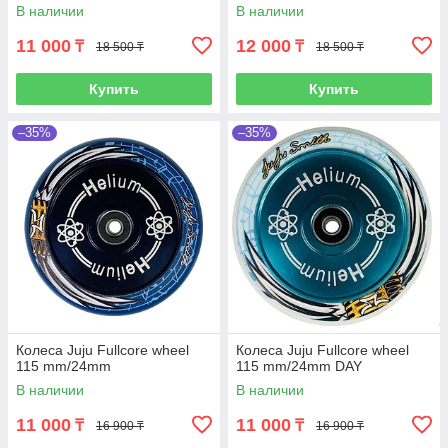
В наличии
В наличии
11 000
12 000
₸
₸
18 500 ₸
18 500 ₸
Купить
Купить
–35%
–35%
Колеса Juju Fullcore wheel
Колеса Juju Fullcore wheel
115 mm/24mm
115 mm/24mm DAY
В наличии
В наличии
11 000
11 000
₸
₸
16 900 ₸
16 900 ₸