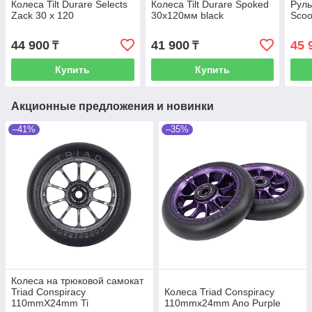
Колеса Tilt Durare Selects
Колеса Tilt Durare Spoked
Руль 
Zack 30 x 120
30x120мм black
Scoo
44 900
41 900
45 
₸
₸
Купить
Купить
Акционные предложения и новинки
–41%
–35%
Колеса на трюковой самокат
Triad Conspiracy
Колеса Triad Conspiracy
110mmX24mm Ti
110mmx24mm Ano Purple