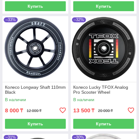
Купить
Купить
–33%
–32%
Колесо Longway Shaft 110mm
Колесо Lucky TFOX Analog
Black
Pro Scooter Wheel
В наличии
В наличии
8 000
13 500
₸
₸
12 000 ₸
20 000 ₸
Купить
Купить
–31%
–30%