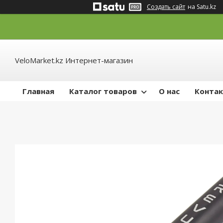
Создать сайт
на Satu.kz
VeloMarket.kz Интернет-магазин
Главная
Каталог товаров
О нас
Конта