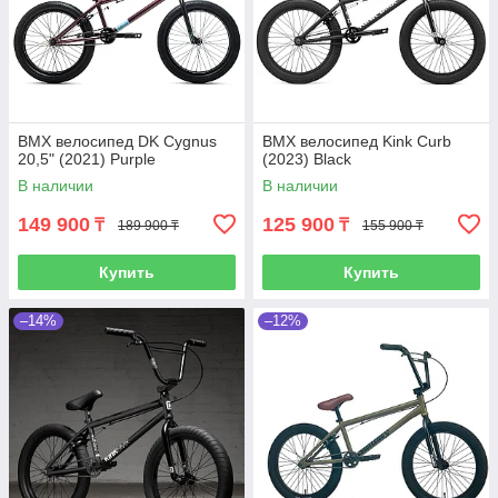
BMX велосипед DK Cygnus
BMX велосипед Kink Curb
20,5" (2021) Purple
(2023) Black
В наличии
В наличии
149 900
125 900
₸
₸
189 900 ₸
155 900 ₸
Купить
Купить
–14%
–12%