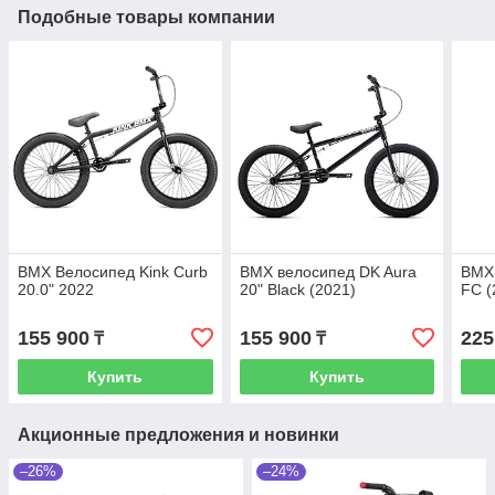
Подобные товары компании
BMX Велосипед Kink Curb
BMX велосипед DK Aura
BMX 
20.0" 2022
20" Black (2021)
FC (
155 900
155 900
225
₸
₸
Купить
Купить
Акционные предложения и новинки
–26%
–24%