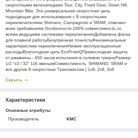
скоростными велосипедами Tour, City, Fixed Gear, Down Hill,
Mountain Bike. Эта универсальная скоростная цепь,
подходящая для использования с 8-скоростными
переключателями Shimano, Campagnolo и SRAM, отвечает
всем требованиям.Особенности:100% совместимость со
всеми ведущими системами переключенияДобавлена фаска
для плавной работыБезупречная точностьФеноменальные
характеристики переключенияНизкие эксплуатационные
расходыВсепогодная цепь EcoProteQПревосходная защита
от ржавчины - 650 часов испытания в солевом туманеРазмер:
1/2 "x3 / 32" 116 звеньевСовместимость: SHIMANO, SRAM и
все другие 8-скоростные Tрансмиссии | 1х8, 2х8, 3х8
Скрыть
Характеристики
Основные атрибуты
Производитель
KMC