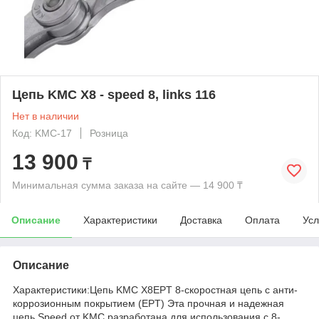
Цепь KMC X8 - speed 8, links 116
Нет в наличии
Код: KMC-17
Розница
13 900
₸
Минимальная сумма заказа на сайте — 14 900 ₸
Описание
Характеристики
Доставка
Оплата
Усл
Описание
Характеристики:Цепь KMC X8EPT 8-скоростная цепь с анти-
коррозионным покрытием (EPT) Эта прочная и надежная
цепь Speed от KMC разработана для использования с 8-