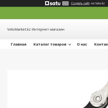
Создать сайт
на Satu.kz
VeloMarket.kz Интернет-магазин
Главная
Каталог товаров
О нас
Конта