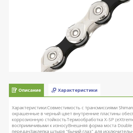
Описание
Характеристики
Характеристики:Совместимость с трансмиссиями Shim
окрашенные в черный цвет внутренние пластины обес
коррозионную стойкостьТермообработка X-SP (eXtreme 
восприимчивыми к износуВнешняя форма моста Double 
передачЗаклепка штыря "бычий глаз" для исключитель