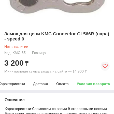
Замок для цепи KMC Connector CL566R (пара)
- speed 9
Нет в наличии
Код: KMC-35
Розница
3 200
₸
Минимальная сумма заказа на сайте — 14 900 ₸
Характеристики
Доставка
Оплата
Условия возврата
Описание
Характеристики:Совместим со всеми 9-скоростными цепями.
Будет очень полезен в экстренных случаях, если вы возьмете