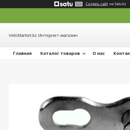
Создать сайт
на Satu.kz
VeloMarket.kz Интернет-магазин
Главная
Каталог товаров
О нас
Конта