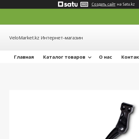
Создать сайт
на Satu.kz
VeloMarket.kz Интернет-магазин
Главная
Каталог товаров
О нас
Конта