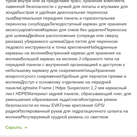
туров внутри или за пределами трасс.Хранение комплекта
лавинной безопасности с ручкой для лопаты и втулками для
зондаБыстрая и удобная диагональная переноска
лыжВертикальная передняя панель и горизонтальная
переноска сноубордаЛегкодоступный карман для хранения
аксессуаров/очковКарман для очков без царапинПереноска
для шлемаДвойное расположение (спереди или сверху
рюкзака) убираемого шлемаОдна петля для переноски
ледового инструмента и точка крепленияНабедренные
карманы на молнииВнутренний карман для хранения на
молнииБольшой карман на молнии J-образного типа на
передней панели с внутренней организацией и доступом к
небольшому карману для снаряжения/пищиХранение
мокрого/сухого снаряженияУдобные для перчаток пряжки и
молнииДоступ к основному отделению на передней
панелиLightwire Frame | Hdpe Suspension 1,2 мм каркасный
лист HDPEМатериал задней панели, сбрасывающий снег, для
уменьшения образования льда/снегаКонтурные ремни
безопасности из пены EVAТочки крепления GPS/
радиоИзолированный рукав для гидратационного шланга на
молнииРегулируемый грудной ремень со свистком
Скрыть