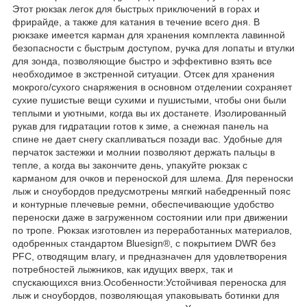
Этот рюкзак легок для быстрых приключений в горах и
фрирайде, а также для катания в течение всего дня. В
рюкзаке имеется карман для хранения комплекта лавинной
безопасности с быстрым доступом, ручка для лопаты и втулки
для зонда, позволяющие быстро и эффективно взять все
необходимое в экстренной ситуации. Отсек для хранения
мокрого/сухого снаряжения в основном отделении сохраняет
сухие пушистые вещи сухими и пушистыми, чтобы они были
теплыми и уютными, когда вы их достанете. Изолированный
рукав для гидратации готов к зиме, а снежная панель на
спине не дает снегу скапливаться позади вас. Удобные для
перчаток застежки и молнии позволяют держать пальцы в
тепле, а когда вы закончите день, упакуйте рюкзак с
карманом для очков и переноской для шлема. Для переноски
лыж и сноубордов предусмотрены мягкий набедренный пояс
и контурные плечевые ремни, обеспечивающие удобство
переноски даже в загруженном состоянии или при движении
по тропе. Рюкзак изготовлен из переработанных материалов,
одобренных стандартом Bluesign®, с покрытием DWR без
PFC, отводящим влагу, и предназначен для удовлетворения
потребностей лыжников, как идущих вверх, так и
спускающихся вниз.Особенности:Устойчивая переноска для
лыж и сноубордов, позволяющая упаковывать ботинки для