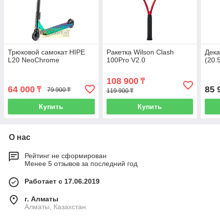
Трюковой самокат HIPE
Ракетка Wilson Clash
Дека
L20 NeoChrome
100Pro V2.0
(20.
108 900
₸
64 000
85 
₸
79 900 ₸
119 900 ₸
Купить
Купить
О нас
Рейтинг не сформирован
Менее 5 отзывов за последний год
Работает с 17.06.2019
г. Алматы
Алматы, Казахстан