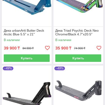
Дека urbanArtt Butter Deck
Дека Triad Psychic Deck Neo
Arctic Blue 5.5" x 21"
Chrome/Black 4.7"x20.5"
В наличии
В наличии
39 900
35 900
₸
₸
84 900 ₸
74 900 ₸
Купить
Купить
–49%
–49%