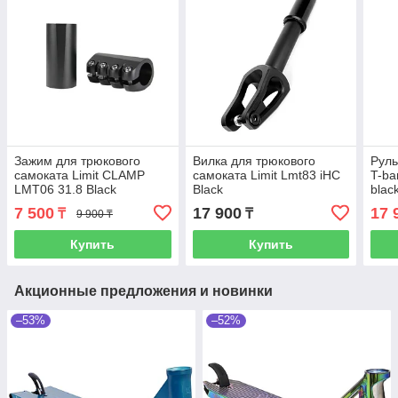
Зажим для трюкового
Вилка для трюкового
Руль
самоката Limit CLAMP
самоката Limit Lmt83 iHC
T-ba
LMT06 31.8 Black
Black
blac
7 500
17 900
17 
₸
₸
9 900 ₸
Купить
Купить
Акционные предложения и новинки
–53%
–52%