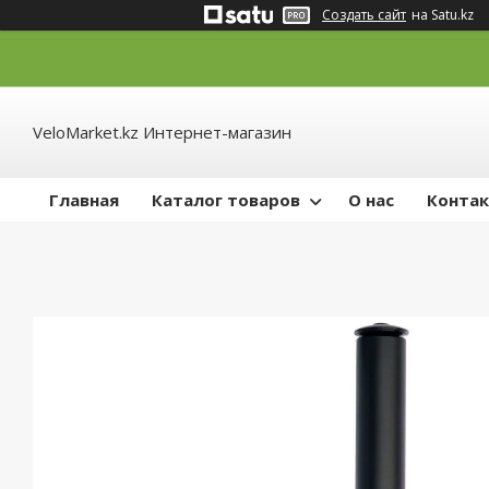
Создать сайт
на Satu.kz
VeloMarket.kz Интернет-магазин
Главная
Каталог товаров
О нас
Конта