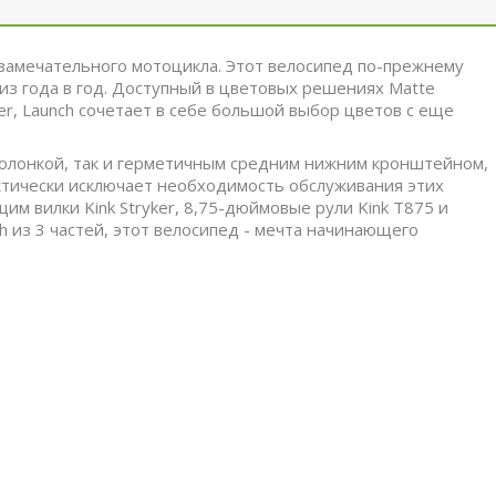
 замечательного мотоцикла. Этот велосипед по-прежнему
из года в год. Доступный в цветовых решениях Matte
lver, Launch сочетает в себе большой выбор цветов с еще
колонкой, так и герметичным средним нижним кронштейном,
ктически исключает необходимость обслуживания этих
им вилки Kink Stryker, 8,75-дюймовые рули Kink T875 и
 из 3 частей, этот велосипед - мечта начинающего