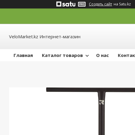
Создать сайт
на Satu.kz
VeloMarket.kz Интернет-магазин
Главная
Каталог товаров
О нас
Конта