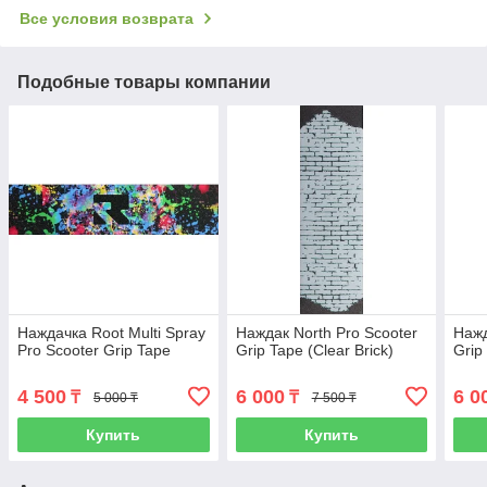
Все условия возврата
Подобные товары компании
Наждачка Root Multi Spray
Наждак North Pro Scooter
Нажд
Pro Scooter Grip Tape
Grip Tape (Clear Brick)
Grip
4 500
6 000
6 0
₸
₸
5 000 ₸
7 500 ₸
Купить
Купить