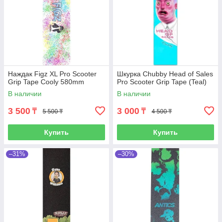
Наждак Figz XL Pro Scooter
Шкурка Chubby Head of Sales
Grip Tape Cooly 580mm
Pro Scooter Grip Tape (Teal)
В наличии
В наличии
3 500
3 000
₸
₸
5 500 ₸
4 500 ₸
Купить
Купить
–31%
–30%