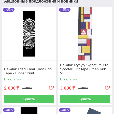
Акционные предложения и новинки
–60%
–40%
Наждак Trynyty Signature Pro
Наждак Triad Clear Cast Grip
Scooter GripTape Ethan Kirk
Tape - Finger Print
V3
В наличии
В наличии
2 000
3 000
₸
₸
5 000 ₸
5 000 ₸
Купить
Купить
–40%
–40%