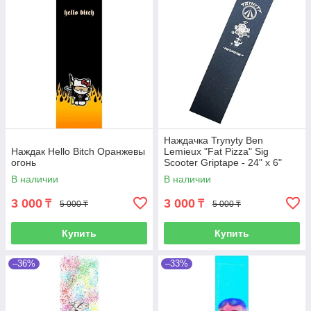
Наждачка Trynyty Ben
Наждак Hello Bitch Оранжевы
Lemieux "Fat Pizza" Sig
огонь
Scooter Griptape - 24" x 6"
В наличии
В наличии
3 000
3 000
₸
₸
5 000 ₸
5 000 ₸
Купить
Купить
–36%
–33%