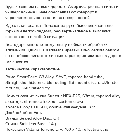
Будь хозяином на всех дорогах. Амортизационная вилка и
универсальные шины обеспечивают комфорт и
управляемость на всех типах поверхностей.
Идеальная осанка. Положение руля было вдохновлено
горными велосипедами, оно вертикальное и выглядит
естественно в любой ситуации.
Благодаря многолетнему опыту в области обработки
алюминия, Quick CX является чрезвычайно легким байком,
но он обеспечивает отличные характеристики как на дороге,
так и вне ее.
Технические характеристики:
Рама SmartForm C3 Alloy, SAVE, tapered head tube,
Straightshot hidden cable routing, flat mount disc, rack/fender
mounts, 360° reflectivity
Наименование вилки Suntour NEX-E25, 63mm, tapered alloy
steerer, coil, remote lockout, custom crown
Колеса Обода DC 4.0, double wall w/eyelet, 32h
Двойной обод Есть
Втулки Sealed Alloy Disc, QR
Спицы Stainless Steel, 14g
Покрышки Vittoria Terreno Dry, 700 x 40, reflective strip