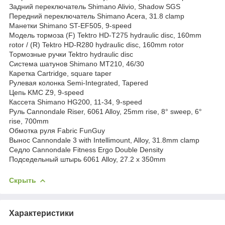
Задний переключатель Shimano Alivio, Shadow SGS
Передний переключатель Shimano Acera, 31.8 clamp
Манетки Shimano ST-EF505, 9-speed
Модель тормоза (F) Tektro HD-T275 hydraulic disc, 160mm
rotor / (R) Tektro HD-R280 hydraulic disc, 160mm rotor
Тормозные ручки Tektro hydraulic disc
Система шатунов Shimano MT210, 46/30
Каретка Cartridge, square taper
Рулевая колонка Semi-Integrated, Tapered
Цепь KMC Z9, 9-speed
Кассета Shimano HG200, 11-34, 9-speed
Руль Cannondale Riser, 6061 Alloy, 25mm rise, 8° sweep, 6°
rise, 700mm
Обмотка руля Fabric FunGuy
Вынос Cannondale 3 with Intellimount, Alloy, 31.8mm clamp
Седло Cannondale Fitness Ergo Double Density
Подседельный штырь 6061 Alloy, 27.2 x 350mm
Скрыть
Характеристики