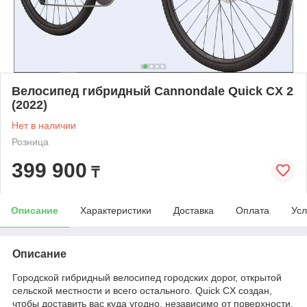
Велосипед гибридный Cannondale Quick CX 2
(2022)
Нет в наличии
Розница
399 900
₸
Описание
Характеристики
Доставка
Оплата
Усл
Описание
Городской гибридный велосипед городских дорог, открытой
сельской местности и всего остального. Quick CX создан,
чтобы доставить вас куда угодно, независимо от поверхности.