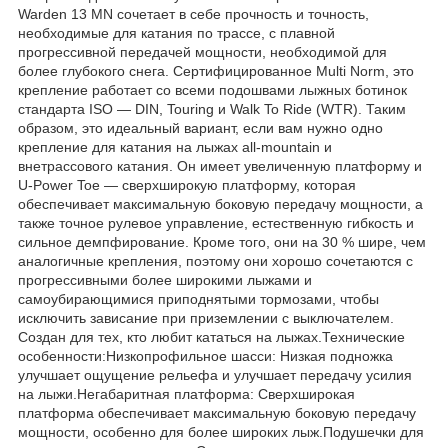
Warden 13 MN сочетает в себе прочность и точность,
необходимые для катания по трассе, с плавной
прогрессивной передачей мощности, необходимой для
более глубокого снега. Сертифицированное Multi Norm, это
крепление работает со всеми подошвами лыжных ботинок
стандарта ISO — DIN, Touring и Walk To Ride (WTR). Таким
образом, это идеальный вариант, если вам нужно одно
крепление для катания на лыжах all-mountain и
внетрассового катания. Он имеет увеличенную платформу и
U-Power Toe — сверхширокую платформу, которая
обеспечивает максимальную боковую передачу мощности, а
также точное рулевое управление, естественную гибкость и
сильное демпфирование. Кроме того, они на 30 % шире, чем
аналогичные крепления, поэтому они хорошо сочетаются с
прогрессивными более широкими лыжами и
самоубирающимися приподнятыми тормозами, чтобы
исключить зависание при приземлении с выключателем.
Создан для тех, кто любит кататься на лыжах.Технические
особенности:Низкопрофильное шасси: Низкая подножка
улучшает ощущение рельефа и улучшает передачу усилия
на лыжи.Негабаритная платформа: Сверхширокая
платформа обеспечивает максимальную боковую передачу
мощности, особенно для более широких лыж.Подушечки для