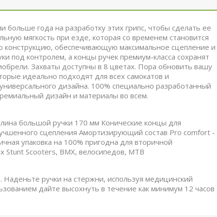
 больше года на разработку этих грипс, чтобы сделать ее
ьную мягкость при езде, которая со временем становится
ую конструкцию, обеспечивающую максимальное сцепление и
и под контролем, а концы ручек премиум-класса сохранят
риобрели. Захваты доступны в 8 цветах. Пора обновить вашу
оторые идеально подходят для всех самокатов и
в универсального дизайна. 100% специально разработанный
Премиальный дизайн и материалы во всем.
 Длина большой ручки 170 мм Конические концы для
учшенного сцепления Амортизирующий состав Pro comfort -
гичная упаковка на 100% пригодна для вторичной
 Stunt Scooters, BMX, велосипедов, MTB
. Наденьте ручки на стержни, используя медицинский
ользованием дайте высохнуть в течение как минимум 12 часов