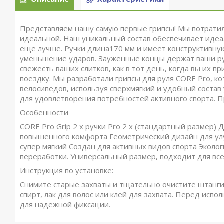
Представляем нашу самую первые грипсы! Мы потратили
идеальной. Наш уникальный состав обеспечивает идеал
еще лучше. Ручки длина170 мм и имеет конструктивн
уменьшение ударов. Зауженные концы держат ваши рук
свежесть ваших слитков, как в тот день, когда вы их п
поездку. Мы разработали грипсы для руля CORE Pro, к
велосипедов, используя сверхмягкий и удобный соста
для удовлетворения потребностей активного спорта. 
Особенности
CORE Pro Grip 2 х ручки Pro 2 х (стандартный размер)
повышенного комфорта Геометрический дизайн для ул
супер мягкий Создан для активных видов спорта Эколо
переработки. Универсальный размер, подходит для всех
Инструкция по установке:
Снимите старые захваты и тщательно очистите штанги
спирт, лак для волос или клей для захвата. Перед исп
для надежной фиксации.