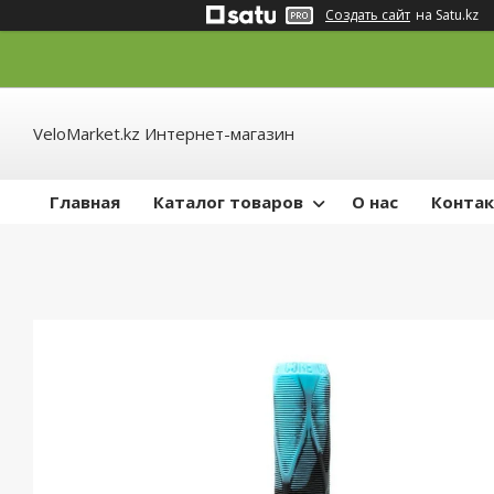
Создать сайт
на Satu.kz
VeloMarket.kz Интернет-магазин
Главная
Каталог товаров
О нас
Конта