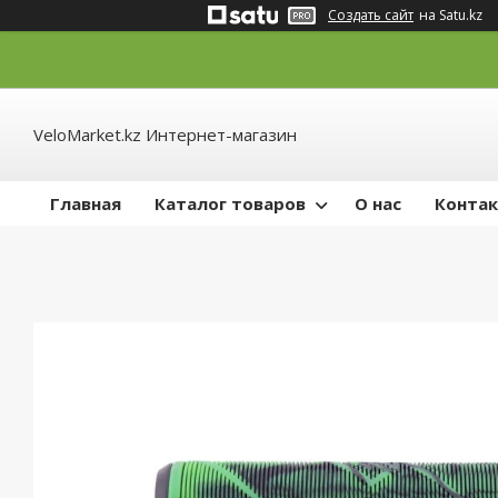
Создать сайт
на Satu.kz
VeloMarket.kz Интернет-магазин
Главная
Каталог товаров
О нас
Конта