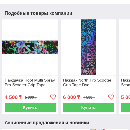
Подобные товары компании
Наждачка Root Multi Spray
Наждак North Pro Scooter
Нажд
Pro Scooter Grip Tape
Grip Tape Dye
Scoo
4 500
6 000
5 0
₸
₸
5 000 ₸
7 500 ₸
Купить
Купить
Акционные предложения и новинки