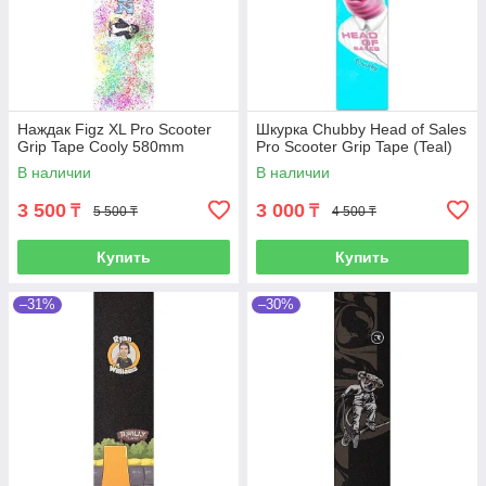
Наждак Figz XL Pro Scooter
Шкурка Chubby Head of Sales
Grip Tape Cooly 580mm
Pro Scooter Grip Tape (Teal)
В наличии
В наличии
3 500
3 000
₸
₸
5 500 ₸
4 500 ₸
Купить
Купить
–31%
–30%