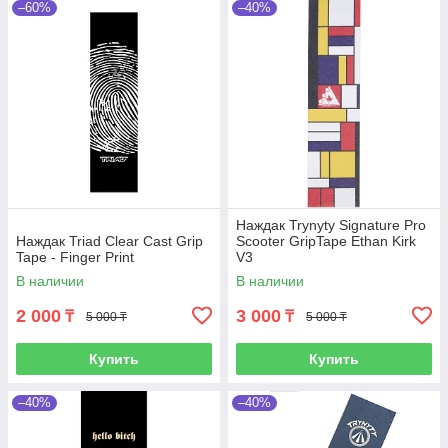
–60%
–40%
Наждак Trynyty Signature Pro
Наждак Triad Clear Cast Grip
Scooter GripTape Ethan Kirk
Tape - Finger Print
V3
В наличии
В наличии
2 000
3 000
₸
₸
5 000 ₸
5 000 ₸
Купить
Купить
–40%
–40%