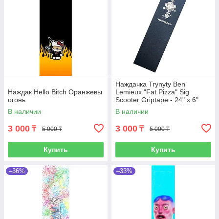
Наждачка Trynyty Ben
Наждак Hello Bitch Оранжевы
Lemieux "Fat Pizza" Sig
огонь
Scooter Griptape - 24" x 6"
В наличии
В наличии
3 000
3 000
₸
₸
5 000 ₸
5 000 ₸
Купить
Купить
–36%
–33%