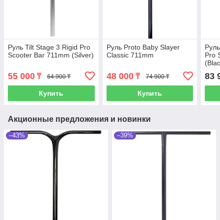
Руль Tilt Stage 3 Rigid Pro
Руль Proto Baby Slayer
Руль
Scooter Bar 711mm (Silver)
Classic 711mm
Pro 
(Bla
55 000
48 000
83 
₸
₸
64 900 ₸
74 900 ₸
Купить
Купить
Акционные предложения и новинки
–43%
–39%