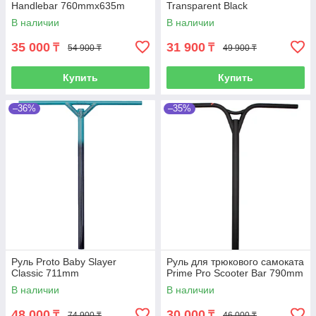
Handlebar 760mmx635m
Transparent Black
В наличии
В наличии
35 000
31 900
₸
₸
54 900 ₸
49 900 ₸
Купить
Купить
–36%
–35%
Руль Proto Baby Slayer
Руль для трюкового самоката
Classic 711mm
Prime Pro Scooter Bar 790mm
В наличии
В наличии
48 000
30 000
₸
₸
74 900 ₸
46 000 ₸