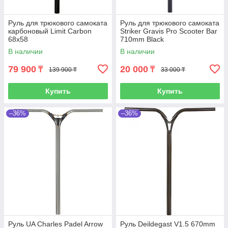
Руль для трюкового самоката
Руль для трюкового самоката
карбоновый Limit Carbon
Striker Gravis Pro Scooter Bar
68x58
710mm Black
В наличии
В наличии
79 900
20 000
₸
₸
139 900 ₸
33 000 ₸
Купить
Купить
–36%
–36%
Руль UA Charles Padel Arrow
Руль Deildegast V1.5 670mm