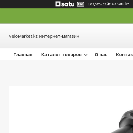
Создать сайт
на Satu.kz
VeloMarket.kz Интернет-магазин
Главная
Каталог товаров
О нас
Конта