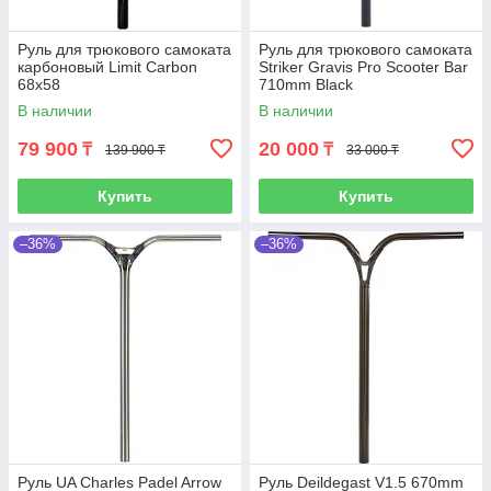
Руль для трюкового самоката
Руль для трюкового самоката
карбоновый Limit Carbon
Striker Gravis Pro Scooter Bar
68x58
710mm Black
В наличии
В наличии
79 900
20 000
₸
₸
139 900 ₸
33 000 ₸
Купить
Купить
–36%
–36%
Руль UA Charles Padel Arrow
Руль Deildegast V1.5 670mm