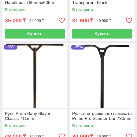
Handlebar 760mmx635m
Transparent Black
В наличии
В наличии
35 000
31 900
₸
₸
54 900 ₸
49 900 ₸
Купить
Купить
–36%
–35%
Руль Proto Baby Slayer
Руль для трюкового самоката
Classic 711mm
Prime Pro Scooter Bar 790mm
В наличии
В наличии
48 000
30 000
₸
₸
75 000 ₸
46 000 ₸