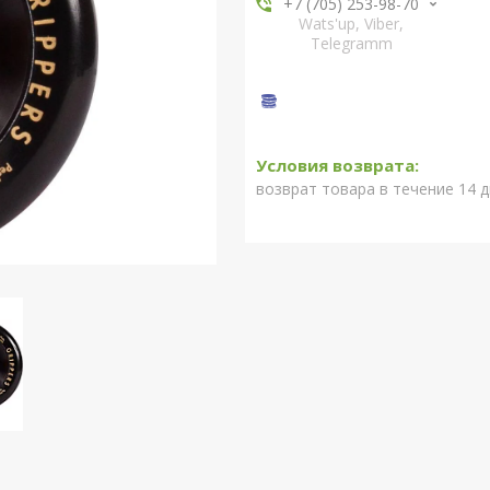
+7 (705) 253-98-70
Wats'up, Viber,
Telegramm
возврат товара в течение 14 