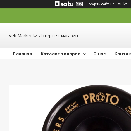
Создать сайт
на Satu.kz
VeloMarket.kz Интернет-магазин
Главная
Каталог товаров
О нас
Конта