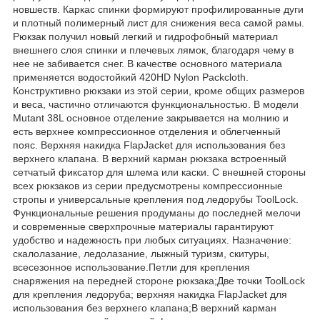
новшеств. Каркас спинки формируют профилированные дуги
и плотный полимерный лист для снижения веса самой рамы.
Рюкзак получил новый легкий и гидрофобный материал
внешнего слоя спинки и плечевых лямок, благодаря чему в
нее не забивается снег. В качестве основного материала
применяется водостойкий 420HD Nylon Packcloth.
Конструктивно рюкзаки из этой серии, кроме общих размеров
и веса, частично отличаются функциональностью. В модели
Mutant 38L основное отделение закрывается на молнию и
есть верхнее компрессионное отделения и облегченный
пояс. Верхняя накидка FlapJacket для использования без
верхнего клапана. В верхний карман рюкзака встроенный
сетчатый фиксатор для шлема или каски. С внешней стороны
всех рюкзаков из серии предусмотрены компрессионные
стропы и универсальные крепления под ледорубы ToolLock.
Функциональные решения продуманы до последней мелочи
и современные сверхпрочные материалы гарантируют
удобство и надежность при любых ситуациях. Назначение:
скалолазание, ледолазание, лыжный туризм, скитуры,
всесезонное использование.Петли для крепления
снаряжения на передней cтороне рюкзака;Две точки ToolLock
для крепления ледоруба; верхняя накидка FlapJacket для
использования без верхнего клапана;В верхний карман