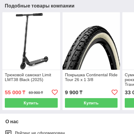
Подобные товары компании
Трюковой самокат Limit
Покрышка Continental Ride
Сумк
LMT38 Black (2025)
Tour 26 x 1 3/8
рюкз
Trave
cm
55 000
9 900
33 
₸
₸
69 900 ₸
Купить
Купить
О нас
Рейтинг не сформирован