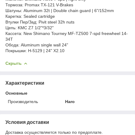
Тормоза: Promax TX-121 V-Brakes
Шатуны: Aluminum 32t | Double chain guard | 6"/152mm
Каретка: Sealed cartridge
Втулки Пер/Зад: Pivit steel 32h nuts
Цепь: KMC Z7 1/2"*3/32"
Кассета: New Shimano Tourney MF-TZ500 7-spd freewheel 14-
34T
Обода: Aluminum single wall 24"
Покрышки: H-5129 | 24" X2.10
Скрыть
Характеристики
Основные
Производитель
Haro
Условия доставки
Доставка осуществляется только по предоплате.