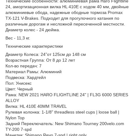
Технические особенности: алюминиевая рама Haro Flightline
24, амортизационная вилка HL 410E с ходом 40 мм, двойные
алюминиевые обода, надежные ободные тормоза Promax
TX-121 V-Brakes. Подходит для прогулочного катания по
различным дорогам и несложной пересеченной местности.
Диаметр колес - 24 дюйма.
Вес - 11,3 кг.
Технические характеристики
Диаметр Колеса: 24”от 125см до 148 см
Возрастная Группа: От 8 до 12 лет
Кол-во передач: 7
Материал Рамы: Алюминий
Подвеска: Хардтейл
Пол: Унисекс
Цвет: Черный
Рама: NEW 2021 HARO FLIGHTLINE 24" | FL3G 6000 SERIES
ALLOY
Вилка: HL 410E 40MM TRAVEL
Рулевая колонка: 1-1/8" threadless steel cups | loose ball |
Nylon Top
Задний Переключатель: New Shimano Tourney 200velo.com
TY-200 7-spd
Манетки: Shimano Revo 7-spd | right only