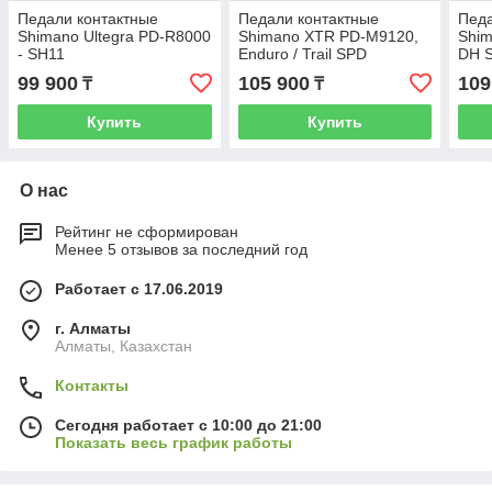
Педали контактные
Педали контактные
Педа
Shimano Ultegra PD-R8000
Shimano XTR PD-M9120,
Shim
- SH11
Enduro / Trail SPD
DH 
99 900
105 900
109
₸
₸
Купить
Купить
О нас
Рейтинг не сформирован
Менее 5 отзывов за последний год
Работает с 17.06.2019
г. Алматы
Алматы, Казахстан
Контакты
Сегодня работает с 10:00 до 21:00
Показать весь график работы