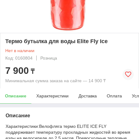
Термо бутылка для воды Elite Fly Ice
Нет в наличии
Код: 0160804
Розница
7 900
₸
Минимальная сумма заказа на сайте — 14 900 ₸
Описание
Характеристики
Доставка
Оплата
Усл
Описание
Характеристики:Велофляга термо ELITE ICE FLY
поддерживает температуру прохладных жидкостей во время
езды на велосипеде до 2.5 часов. Превосходные тепловые