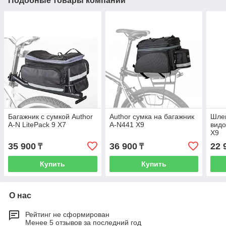
Подобные товары компании
Багажник с сумкой Author
Author сумка на багажник
Шлем
A-N LitePack 9 X7
A-N441 X9
видо
X9
35 900
36 900
22 
₸
₸
Купить
Купить
О нас
Рейтинг не сформирован
Менее 5 отзывов за последний год