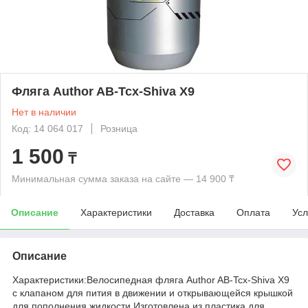
Фляга Author AB-Tcx-Shiva X9
Нет в наличии
Код: 14 064 017
Розница
1 500
₸
Минимальная сумма заказа на сайте — 14 900 ₸
Описание
Характеристики
Доставка
Оплата
Усл
Описание
Характеристики:Велосипедная фляга Author AB-Tcx-Shiva X9
с клапаном для пития в движении и открывающейся крышкой
для пополнения жидкости.Изготовлена из пластика для