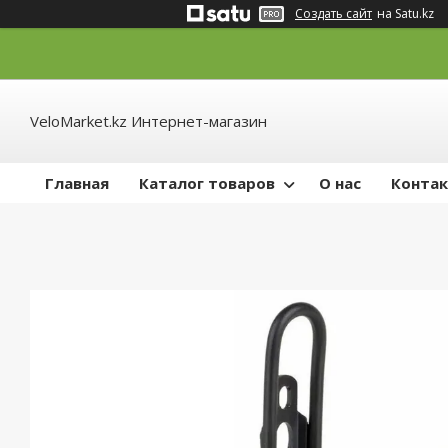
Создать сайт
на Satu.kz
VeloMarket.kz Интернет-магазин
Главная
Каталог товаров
О нас
Конта