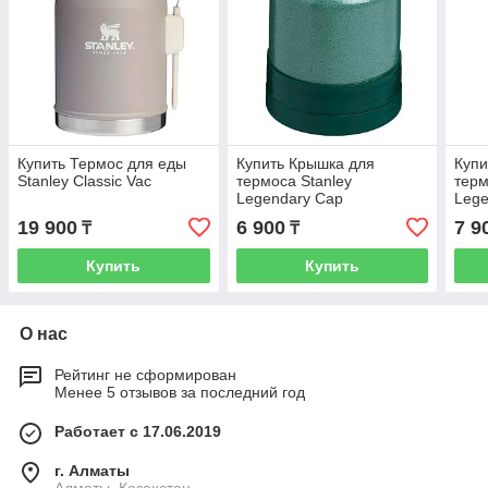
Купить Термос для еды
Купить Крышка для
Купи
Stanley Classic Vac
термоса Stanley
терм
Legendary Cap
Lege
19 900
6 900
7 9
₸
₸
Купить
Купить
О нас
Рейтинг не сформирован
Менее 5 отзывов за последний год
Работает с 17.06.2019
г. Алматы