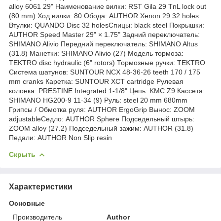
alloy 6061 29" Наименование вилки: RST Gila 29 TnL lock out
(80 mm) Ход вилки: 80 Обода: AUTHOR Xenon 29 32 holes
Втулки: QUANDO Disc 32 holesСпицы: black steel Покрышки:
AUTHOR Speed Master 29" × 1.75" Задний переключатель:
SHIMANO Alivio Передний переключатель: SHIMANO Altus
(31.8) Манетки: SHIMANO Alivio (27) Модель тормоза:
TEKTRO disc hydraulic (6" rotors) Тормозные ручки: TEKTRO
Система шатунов: SUNTOUR NCX 48-36-26 teeth 170 / 175
mm cranks Каретка: SUNTOUR XCT cartridge Рулевая
колонка: PRESTINE Integrated 1-1/8" Цепь: KMC Z9 Кассета:
SHIMANO HG200-9 11-34 (9) Руль: steel 20 mm 680mm
Грипсы / Обмотка руля: AUTHOR ErgoGrip Вынос: ZOOM
adjustableСедло: AUTHOR Sphere Подседельный штырь:
ZOOM alloy (27.2) Подседельный зажим: AUTHOR (31.8)
Педали: AUTHOR Non Slip resin
Скрыть
Характеристики
Основные
Производитель
Author