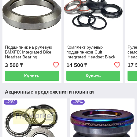
Подшипник на рулевую
Комплект рулевых
Руле
BMXFIX Integrated Bike
подшипников Cult
само
Headset Bearing
Integrated Headset Black
Head
3 500
14 500
17 
₸
₸
Купить
Купить
Акционные предложения и новинки
–29%
–28%